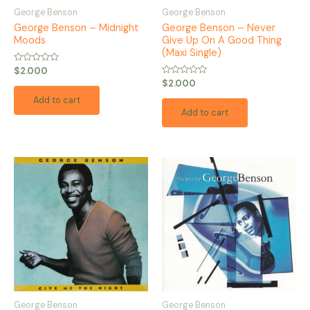
George Benson
George Benson
George Benson – Midnight
George Benson – Never
Moods
Give Up On A Good Thing
(Maxi Single)
Rated
$
2.000
0
Rated
$
2.000
out
0
of
out
Add to cart
5
of
Add to cart
5
George Benson
George Benson