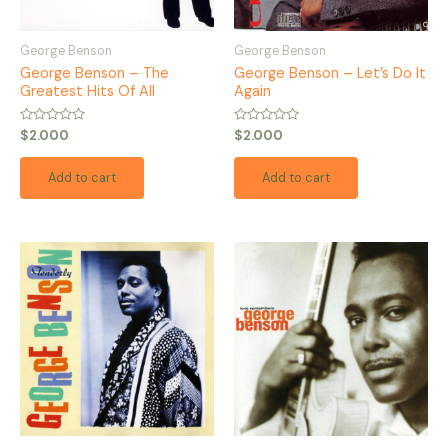
George Benson
George Benson
George Benson – The
George Benson – Let’s Do It
Greatest Hits Of All
Again
Rated
Rated
$
2.000
$
2.000
0
0
out
out
of
of
Add to cart
Add to cart
5
5