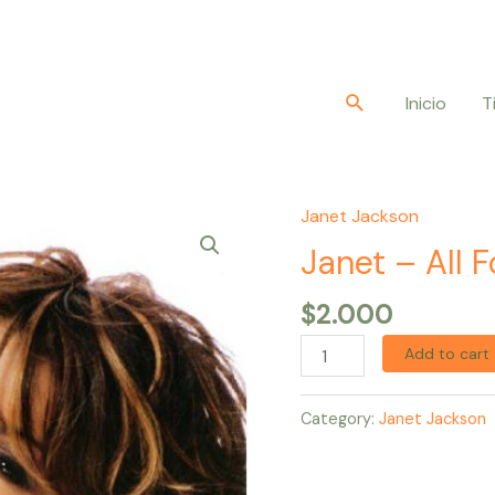
Buscar
Inicio
T
Janet Jackson
Janet
–
Janet – All F
All
$
2.000
For
You
Add to cart
quantity
Category:
Janet Jackson