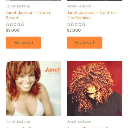
Janet Jackson
Janet Jackson
Janet Jackson – Dream
Janet Jackson – Control –
Street
The Remixes
Rated
Rated
$
3.000
$
2.000
0
0
out
out
of
of
Add to cart
Add to cart
5
5
Janet Jackson
Janet Jackson