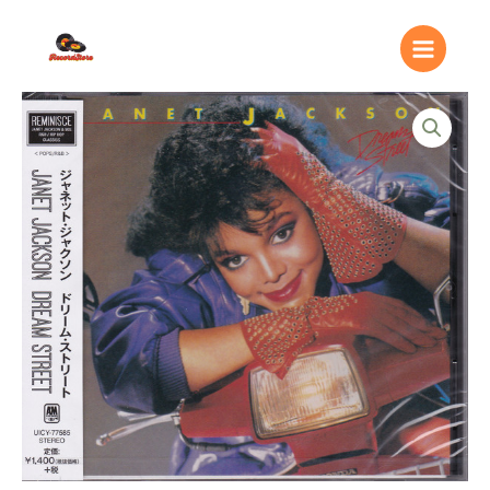
Ir
Main
al
Menu
contenido
Janet
Jackson
–
Dream
Street
quantity