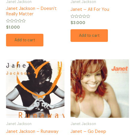
Janet Jackson
Janet Jackson
Janet Jackson – Doesn’t
Janet – All For You
Really Matter
Rated
$
3.000
0
Rated
$
1.000
out
0
of
out
Add to cart
5
of
Add to cart
5
Janet Jackson
Janet Jackson
Janet Jackson – Runaway
Janet – Go Deep