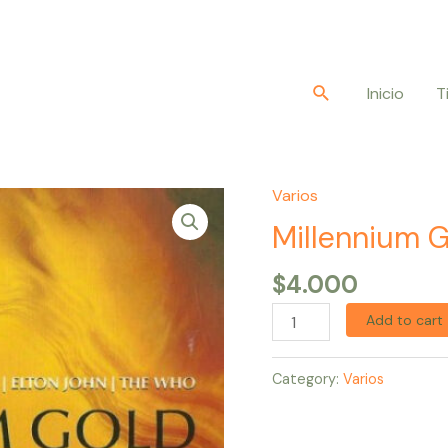
Buscar
Inicio
T
Varios
Millennium
Gold
Millennium G
quantity
$
4.000
Add to cart
Category:
Varios