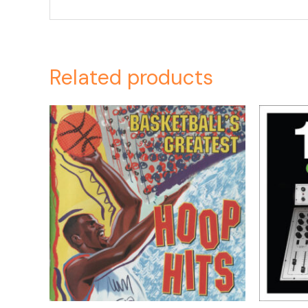
Related products
Or
pr
wa
$6