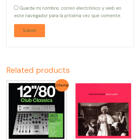
Guarda mi nombre, correo electrónico y web en
este navegador para la próxima vez que comente.
Related products
Original
Current
¡Oferta!
price
price
was:
is:
$6.000.
$4.500.