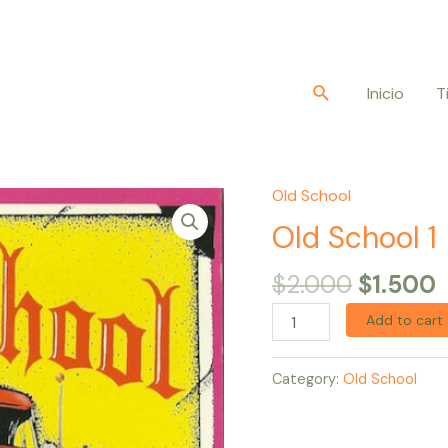
Buscar
Inicio
T
Old School
Original
Old
price
p
School
Old School 1
was:
i
1
$2.000.
$
$
2.000
$
1.500
quantity
Add to cart
Category:
Old School