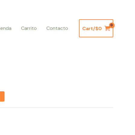
ienda
Carrito
Contacto
Cart/
$
0
Current
rice
s:
1.500.