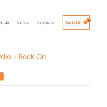
ienda
Carrito
Contacto
Cart/
$
0
ydio + Rock On