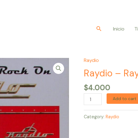
Buscar
Inicio
T
Raydio
Raydio
–
Raydio – Ra
Raydio
$
4.000
+
Rock
Add to cart
On
quantity
Category:
Raydio