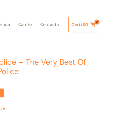
ienda
Carrito
Contacto
Cart/
$
0
Police – The Very Best Of
Police
ice