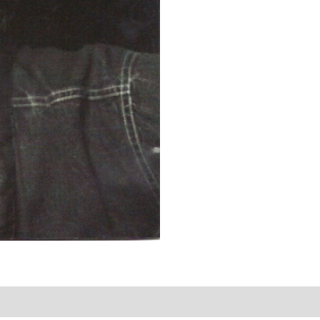
&
The
Police
quantity