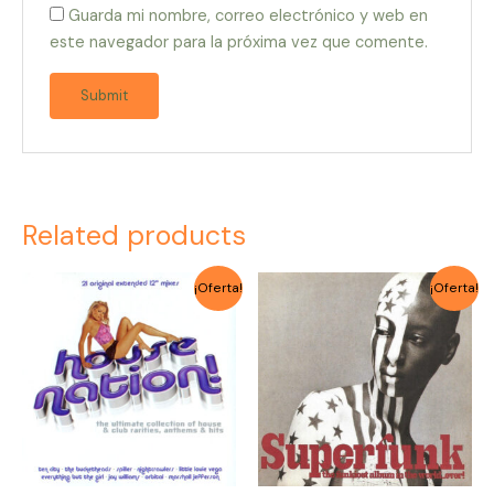
Guarda mi nombre, correo electrónico y web en
este navegador para la próxima vez que comente.
Related products
Original
Current
Original
Current
¡Oferta!
¡Oferta!
price
price
price
price
was:
is:
was:
is:
$4.000.
$3.500.
$4.000.
$3.500.