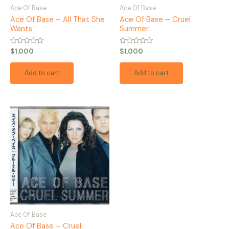
Ace Of Base
Ace Of Base
Ace Of Base – All That She
Ace Of Base – Cruel
Wants
Summer
Rated
Rated
$
1.000
$
1.000
0
0
out
out
of
of
Add to cart
Add to cart
5
5
Ace Of Base
Ace Of Base – Cruel