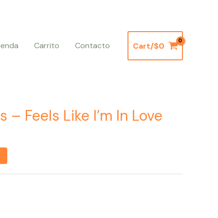
ienda
Carrito
Contacto
Cart/
$
0
s – Feels Like I’m In Love