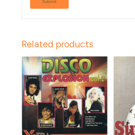
Related products
Or
pr
wa
$4