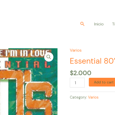
Buscar
Inicio
T
Varios
Essential
80's
Essential 80’
-
$
2.000
Feels
Like
Add to cart
I'm
In
Category:
Varios
Love
quantity