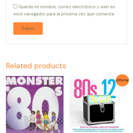
Guarda mi nombre, correo electrónico y web en
este navegador para la próxima vez que comente.
Related products
Original
Current
¡Oferta!
price
price
was:
is:
$4.000.
$3.500.