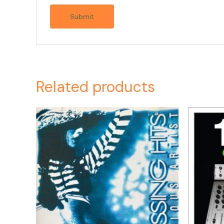
Related products
Or
pr
wa
$6