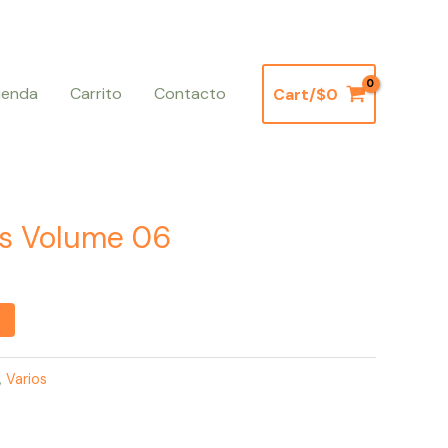
ienda
Carrito
Contacto
Cart/
$
0
es Volume 06
,
Varios