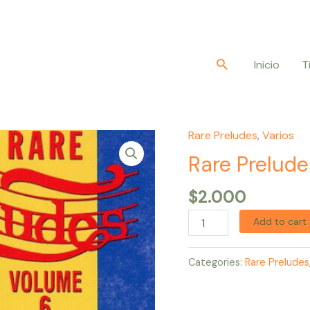
Buscar
Inicio
T
Rare Preludes
,
Varios
Rare
Preludes
Rare Prelud
Volume
$
2.000
06
quantity
Add to cart
Categories:
Rare Preludes