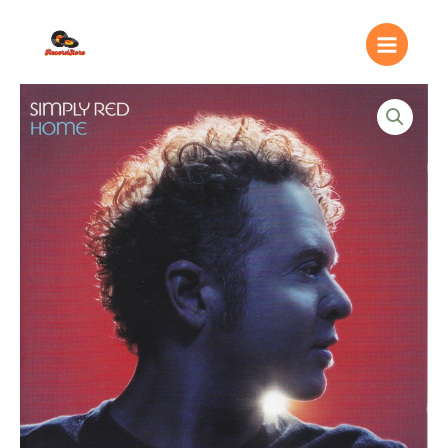
Ir
Main
al
Menu
contenido
Simply
Red
–
Home
quantity