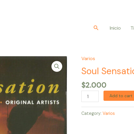
Buscar
Inicio
T
Varios
Soul
Sensation
Soul Sensati
quantity
$
2.000
Add to cart
Category:
Varios