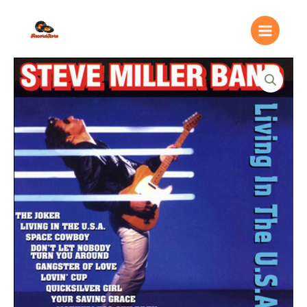
Ir
Main
al
Menu
contenido
Steve
Miller
Band
–
Living
In
The
U.S.A.
quantity