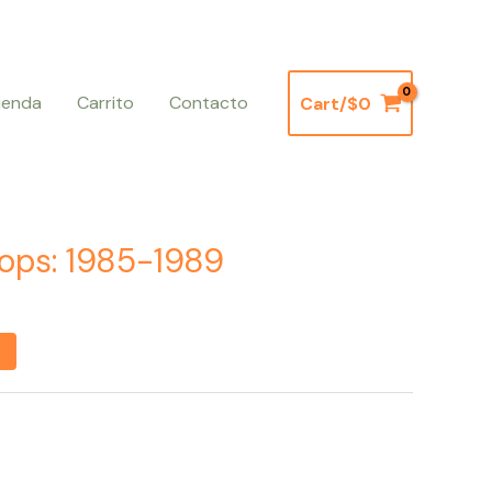
ienda
Carrito
Contacto
Cart/
$
0
Current
price
ops: 1985-1989
is:
.
$3.500.