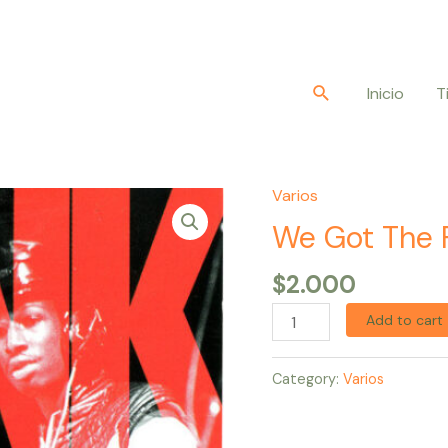
Buscar
Inicio
T
Varios
We
Got
We Got The 
The
$
2.000
Funk
quantity
Add to cart
Category:
Varios